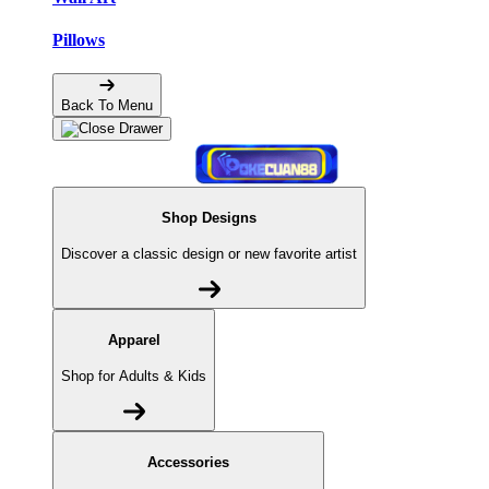
Pillows
Back To Menu
Shop Designs
Discover a classic design or new favorite artist
Apparel
Shop for Adults & Kids
Accessories