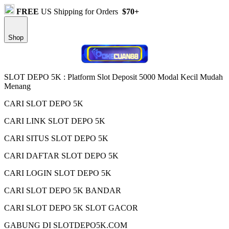
FREE
US Shipping for Orders
$70+
Shop
SLOT DEPO 5K : Platform Slot Deposit 5000 Modal Kecil Mudah
Menang
CARI SLOT DEPO 5K
CARI LINK SLOT DEPO 5K
CARI SITUS SLOT DEPO 5K
CARI DAFTAR SLOT DEPO 5K
CARI LOGIN SLOT DEPO 5K
CARI SLOT DEPO 5K BANDAR
CARI SLOT DEPO 5K SLOT GACOR
GABUNG DI SLOTDEPO5K.COM