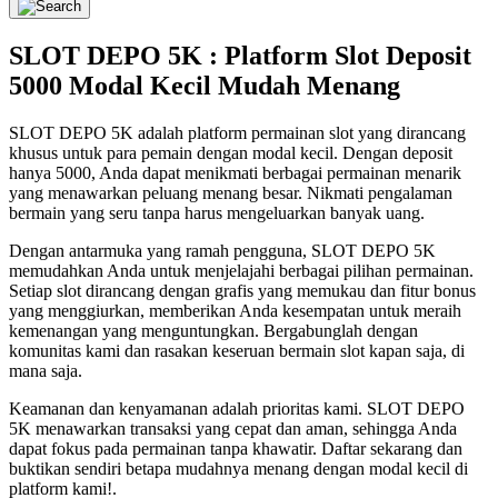
SLOT DEPO 5K : Platform Slot Deposit
5000 Modal Kecil Mudah Menang
SLOT DEPO 5K adalah platform permainan slot yang dirancang
khusus untuk para pemain dengan modal kecil. Dengan deposit
hanya 5000, Anda dapat menikmati berbagai permainan menarik
yang menawarkan peluang menang besar. Nikmati pengalaman
bermain yang seru tanpa harus mengeluarkan banyak uang.
Dengan antarmuka yang ramah pengguna, SLOT DEPO 5K
memudahkan Anda untuk menjelajahi berbagai pilihan permainan.
Setiap slot dirancang dengan grafis yang memukau dan fitur bonus
yang menggiurkan, memberikan Anda kesempatan untuk meraih
kemenangan yang menguntungkan. Bergabunglah dengan
komunitas kami dan rasakan keseruan bermain slot kapan saja, di
mana saja.
Keamanan dan kenyamanan adalah prioritas kami. SLOT DEPO
5K menawarkan transaksi yang cepat dan aman, sehingga Anda
dapat fokus pada permainan tanpa khawatir. Daftar sekarang dan
buktikan sendiri betapa mudahnya menang dengan modal kecil di
platform kami!.