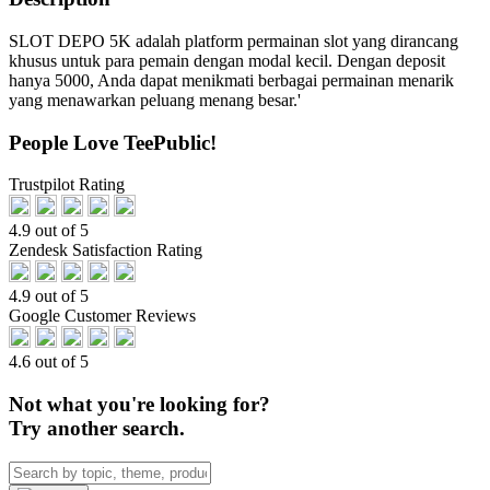
SLOT DEPO 5K adalah platform permainan slot yang dirancang
khusus untuk para pemain dengan modal kecil. Dengan deposit
hanya 5000, Anda dapat menikmati berbagai permainan menarik
yang menawarkan peluang menang besar.'
People Love TeePublic!
Trustpilot Rating
4.9 out of 5
Zendesk Satisfaction Rating
4.9 out of 5
Google Customer Reviews
4.6 out of 5
Not what you're looking for?
Try another search.