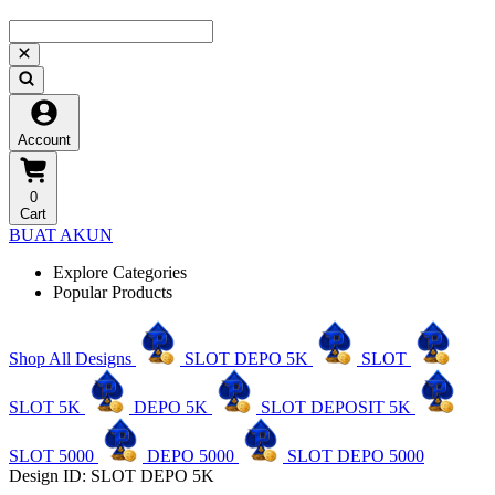
Account
0
Cart
BUAT AKUN
Explore Categories
Popular Products
Shop All Designs
SLOT DEPO 5K
SLOT
SLOT 5K
DEPO 5K
SLOT DEPOSIT 5K
SLOT 5000
DEPO 5000
SLOT DEPO 5000
Design ID: SLOT DEPO 5K