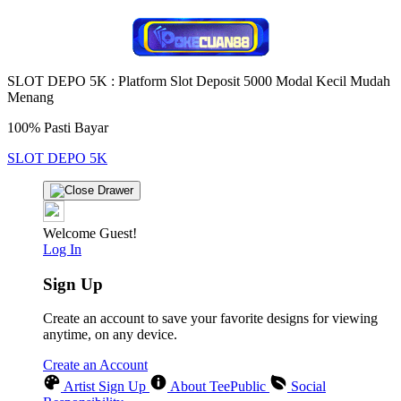
SLOT DEPO 5K : Platform Slot Deposit 5000 Modal Kecil Mudah
Menang
100% Pasti Bayar
SLOT DEPO 5K
Welcome Guest!
Log In
Sign Up
Create an account to save your favorite designs for viewing
anytime, on any device.
Create an Account
Artist Sign Up
About TeePublic
Social